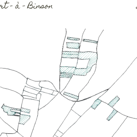
rt – à – Binson