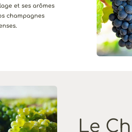
blage et ses arômes
nos champagnes
enses.
Le C