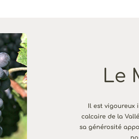
Le 
Il est vigoureux 
calcaire de la Val
sa générosité appor
no