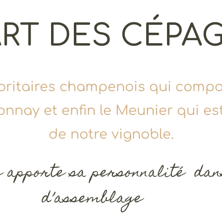
ART DES CÉPA
oritaires champenois qui compos
donnay et enfin le Meunier qui e
de notre vignoble.
 apporte sa personnalité dans
d’assemblage